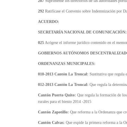
287
Suprímense los directorios de las autoridades port
292
Ratifícase el Convenio sobre Indemnización por Da
ACUERDO:
SECRETARÍA NACIONAL DE COMUNICACIÓN:
025
Acógese el informe jurídico contenido en el me
GOBIERNOS AUTÓNOMOS DESCENTRALIZAD
ORDENANZAS MUNICIPALES:
010-2013 Cantón La Troncal:
Sustitutiva que regula e
012-2013 Cantón La Troncal:
Que regula la determina
Cantón Puerto Quito:
Que regula la formación de los 
rurales para el bienio 2014 -2015
Cantón Zapotillo:
Que reforma a la Ordenanza que cre
Cantón Calvas:
Que expide la primera reforma a la Ord