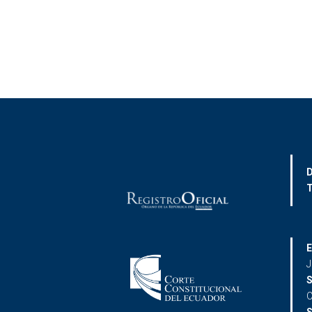
D
T
E
J
S
C