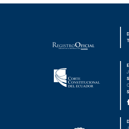
D
T
E
J
S
C
S
D
J