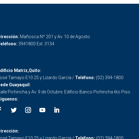
irección:
Mañosca Nº 201 y Av. 10 de Agosto
eléfono:
3941800 Ext. 3134
dificio Matriz,Quito:
osé Tamayo E10 25 y Lizardo García /
Teléfono:
(02) 394-1800
ede Guayaquil:
alle Pichincha y Av. 9 de Octubre. Edificio Banco Pichincha 6to Piso
íguenos:
irección:
osé Tamayo E10 25 y Lizardo García /
Teléfono:
(02) 394-1800