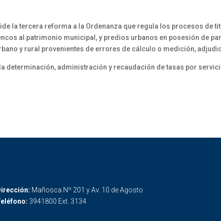
e la tercera reforma a la Ordenanza que regula los procesos de tit
cos al patrimonio municipal, y predios urbanos en posesión de part
rbano y rural provenientes de errores de cálculo o medición, adjudi
 la determinación, administración y recaudación de tasas por servic
irección:
Mañosca Nº 201 y Av. 10 de Agosto
eléfono:
3941800 Ext. 3134