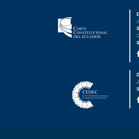
E
J
S
C
S
D
J
S