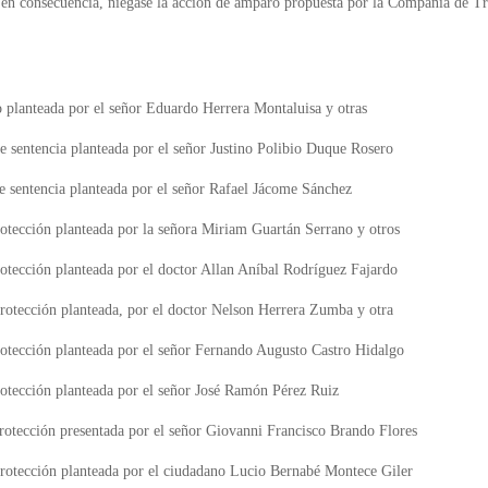
y, en consecuencia, niégase la acción de amparo propuesta por la Compañía d
 planteada por el señor Eduardo Herrera Montaluisa y otras
e sentencia planteada por el señor Justino Polibio Duque Rosero
 sentencia planteada por el señor Rafael Jácome Sánchez
rotección planteada por la señora Miriam Guartán Serrano y otros
rotección planteada por el doctor Allan Aníbal Rodríguez Fajardo
protección planteada, por el doctor Nelson Herrera Zumba y otra
rotección planteada por el señor Fernando Augusto Castro Hidalgo
rotección planteada por el señor José Ramón Pérez Ruiz
protección presentada por el señor Giovanni Francisco Brando Flores
protección planteada por el ciudadano Lucio Bernabé Montece Giler