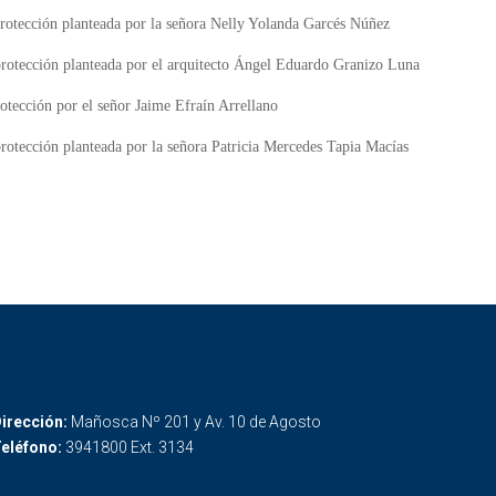
protección planteada por la señora Nelly Yolanda Garcés Núñez
 protección planteada por el arquitecto Ángel Eduardo Granizo Luna
otección por el señor Jaime Efraín Arrellano
protección planteada por la señora Patricia Mercedes Tapia Macías
irección:
Mañosca Nº 201 y Av. 10 de Agosto
eléfono:
3941800 Ext. 3134