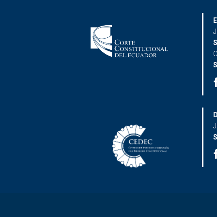
E
J
S
C
S
D
J
S