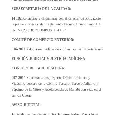
SUBSECRETARÍA DE LA CALIDAD:
14 182
Apruébase y oficialízase con el carácter de obligatorio
la primera revisión del Reglamento Técnico Ecuatoriano RTE
INEN 028 (1R) “COMBUSTIBLES”
COMITÉ DE COMERCIO EXTERIOR:
016-2014
Adóptanse medidas de vigilancia a las importaciones
FUNCIÓN JUDICIAL Y JUSTICIA INDÍGENA
CONSEJO DE LA JUDICATURA:
097-2014
Suprímanse los juzgados Décimo Primero y
Vigésimo Tercero de lo Civil; y Tercero, Tercero Adjunto y
Séptimo de la Niñez y Adolescencia de Manabí con sede en el
cantón Chone
AVISO JUDICIAL:
Juicio de insolvencia en contra del señor Rafael María Arias