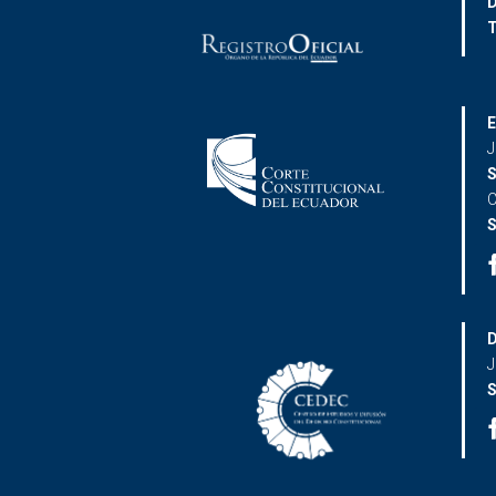
D
T
E
J
S
C
S
D
J
S