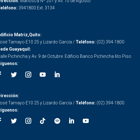
irección:
Mañosca Nº 201 y Av. 10 de Agosto
eléfono:
3941800 Ext. 3134
dificio Matriz,Quito:
osé Tamayo E10 25 y Lizardo García /
Teléfono:
(02) 394-1800
ede Guayaquil:
alle Pichincha y Av. 9 de Octubre. Edificio Banco Pichincha 6to Piso
íguenos:
irección:
osé Tamayo E10 25 y Lizardo García /
Teléfono:
(02) 394-1800
íguenos: