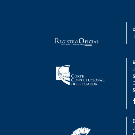
D
T
E
J
S
C
S
D
J
S