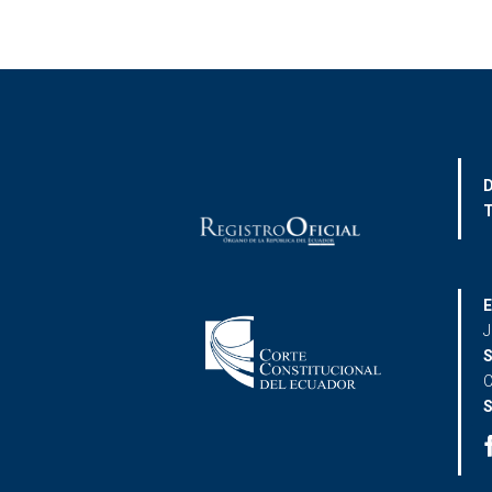
D
T
E
J
S
C
S