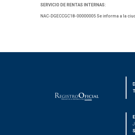
SERVICIO DE RENTAS INTERNAS:
NAC-DGECCGC18-00000005 Se informa a la ciudada
D
T
E
J
S