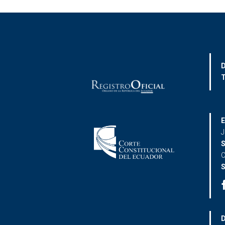
D
T
E
J
S
C
S
D