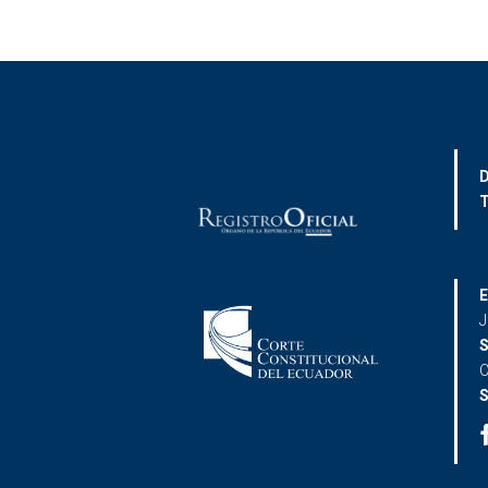
D
T
E
J
S
C
S