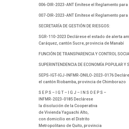
006-DIR-2023-ANT Emítese el Reglamento para la
007-DIR-2023-ANT Emítese el Reglamento para 
SECRETARÍA DE GESTIÓN DE RIESGOS:
SGR-110-2023 Declárese el estado de alerta amar
Caráquez, cantón Sucre, provincia de Manabí
FUNCIÓN DE TRANSPARENCIA Y CONTROL SOCI
SUPERINTENDENCIA DE ECONOMÍA POPULAR Y S
SEPS-IGT-IGJ-INFMR-DNILO-2023-0176 Declárese 
el cantón Riobamba, provincia de Chimborazo
S E P S – I G T – I G J – I N S O E P S –
INFMR-2023-0185 Declárese
la disolución de la Cooperativa
de Vivienda Yaguachi Alto,
con domicilio en el Distrito
Metropolitano de Quito, provincia