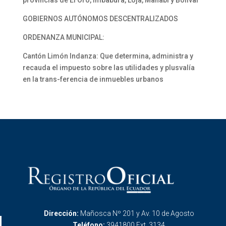
provincias de El Oro, Imbabura, Loja, Manabí y Bolívar
GOBIERNOS AUTÓNOMOS DESCENTRALIZADOS
ORDENANZA MUNICIPAL:
Cantón Limón Indanza: Que determina, administra y
recauda el impuesto sobre las utilidades y plusvalía
en la trans-ferencia de inmuebles urbanos
Dirección:
Mañosca Nº 201 y Av. 10 de Agosto
Teléfono:
3941800 Ext. 3134