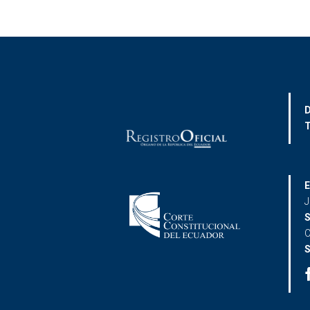
D
T
E
J
S
C
S