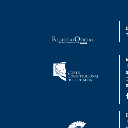
D
T
E
J
S
C
S
D
J