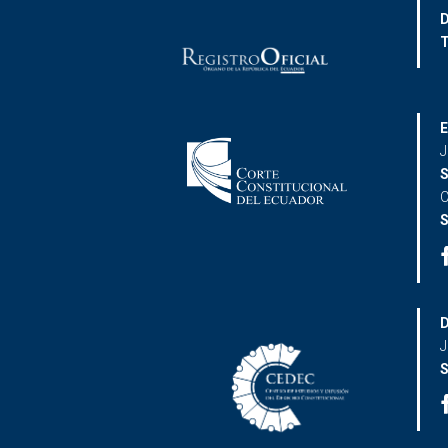
D
T
E
J
S
C
S
D
J
S