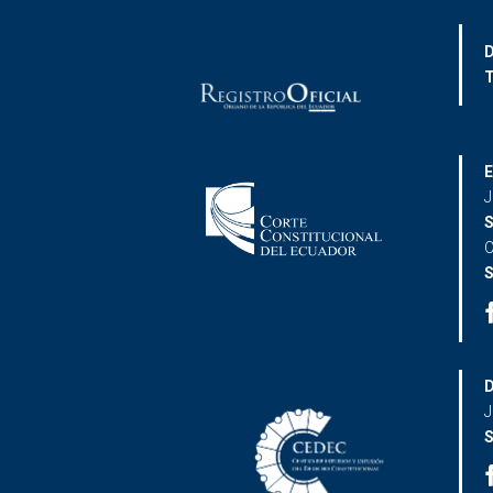
D
T
E
J
S
C
S
D
J
S