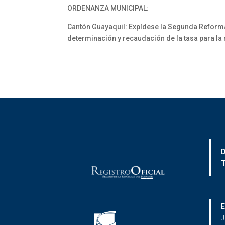
ORDENANZA MUNICIPAL:
Cantón Guayaquil: Expídese la Segunda Reforma
determinación y recaudación de la tasa para la r
D
T
E
J