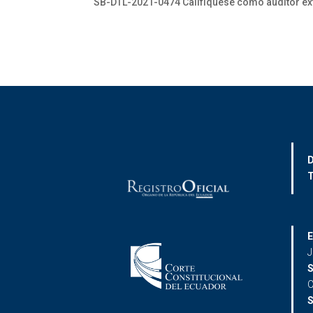
SB-DTL-2021-0474 Califíquese como auditor ext
D
T
E
J
S
C
S