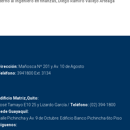
erno al ingeniero en finanzas, Diego Ramiro Vallejo Arteaga
irección:
Mañosca Nº 201 y Av. 10 de Agosto
eléfono:
3941800 Ext. 3134
dificio Matriz,Quito:
osé Tamayo E10 25 y Lizardo García /
Teléfono:
(02) 394-1800
ede Guayaquil:
alle Pichincha y Av. 9 de Octubre. Edificio Banco Pichincha 6to Piso
íguenos: