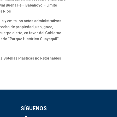
vial Buena Fé – Babahoyo – Límite
os Ríos
ia y emita los actos administrativos
erecho de propiedad, uso, goce,
cuerpo cierto, en favor del Gobierno
ado “Parque Histórico Guayaquil”
s Botellas Plásticas no Retornables
SÍGUENOS