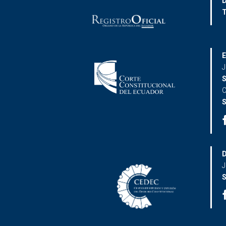
D
T
E
J
S
C
S
D
J
S