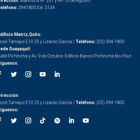
irección:
Mañosca Nº 201 y Av. 10 de Agosto
eléfono:
3941800 Ext. 3134
dificio Matriz,Quito:
osé Tamayo E10 25 y Lizardo García /
Teléfono:
(02) 394-1800
ede Guayaquil:
alle Pichincha y Av. 9 de Octubre. Edificio Banco Pichincha 6to Piso
íguenos:
irección:
osé Tamayo E10 25 y Lizardo García /
Teléfono:
(02) 394-1800
íguenos: