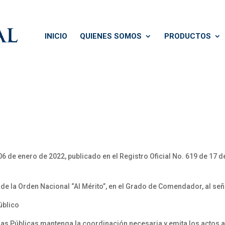
INICIO
QUIENES SOMOS
PRODUCTOS
6 de enero de 2022, publicado en el Registro Oficial No. 619 de 17 
e la Orden Nacional “Al Mérito”, en el Grado de Comendador, al se
úblico
ras Públicas mantenga la coordinación necesaria y emita los actos 