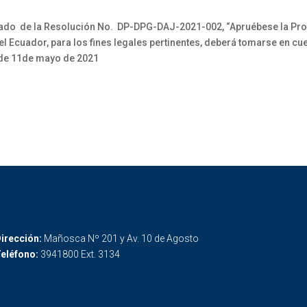
icado de la Resolución No. DP-DPG-DAJ-2021-002, “Apruébese la Pro
el Ecuador, para los fines legales pertinentes, deberá tomarse en cue
9 de 11de mayo de 2021
irección:
Mañosca Nº 201 y Av. 10 de Agosto
eléfono:
3941800 Ext. 3134