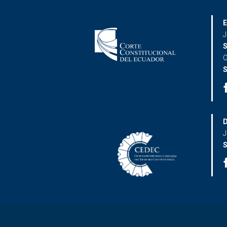
E
J
S
C
S
D
J
S