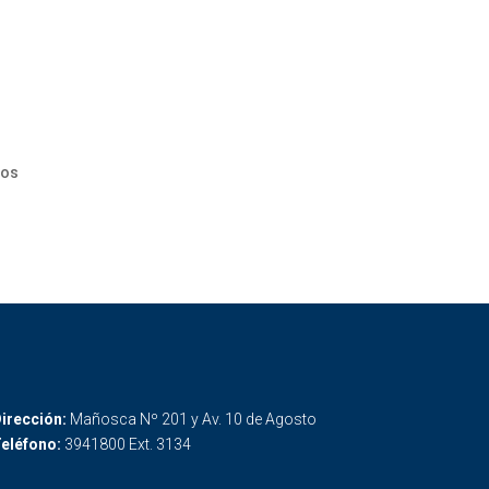
cos
irección:
Mañosca Nº 201 y Av. 10 de Agosto
eléfono:
3941800 Ext. 3134