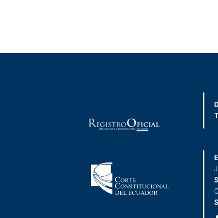
D
T
E
J
S
C
S