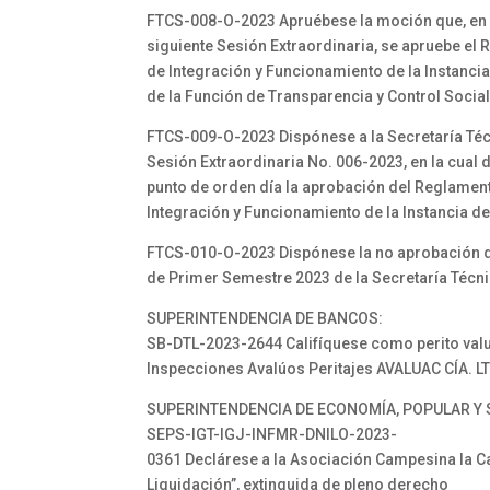
FTCS-008-O-2023 Apruébese la moción que, en el
siguiente Sesión Extraordinaria, se apruebe el
de Integración y Funcionamiento de la Instanci
de la Función de Transparencia y Control Socia
FTCS-009-O-2023 Dispónese a la Secretaría Té
Sesión Extraordinaria No. 006-2023, en la cual
punto de orden día la aprobación del Reglament
Integración y Funcionamiento de la Instancia d
FTCS-010-O-2023 Dispónese la no aprobación d
de Primer Semestre 2023 de la Secretaría Técn
SUPERINTENDENCIA DE BANCOS:
SB-DTL-2023-2644 Califíquese como perito val
Inspecciones Avalúos Peritajes AVALUAC CÍA. L
SUPERINTENDENCIA DE ECONOMÍA, POPULAR Y 
SEPS-IGT-IGJ-INFMR-DNILO-2023-
0361 Declárese a la Asociación Campesina la Ca
Liquidación”, extinguida de pleno derecho