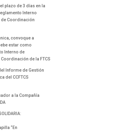
 plazo de 3 días en la
 Reglamento Interno
a de Coordinación
l
cnica, convoque a
 debe estar como
o Interno de
e Coordinación de la FTCS
el Informe de Gestión
ica del CCFTCS
uador a la Compañía
TDA
SOLIDARIA:
pilla “En