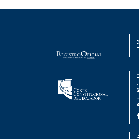
D
T
E
J
S
C
S
D