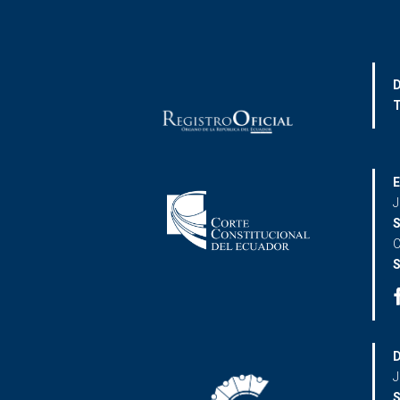
D
T
E
J
S
C
S
D
J
S