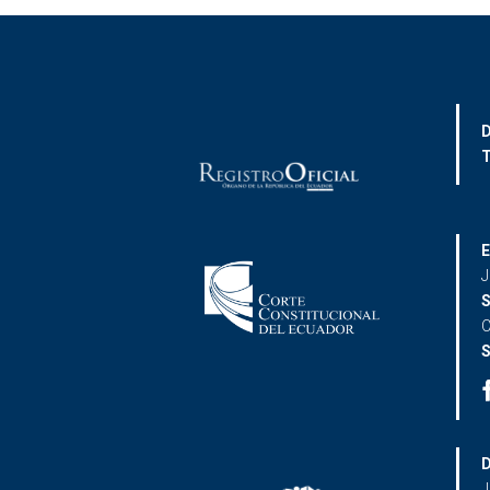
D
T
E
J
S
C
S
D
J