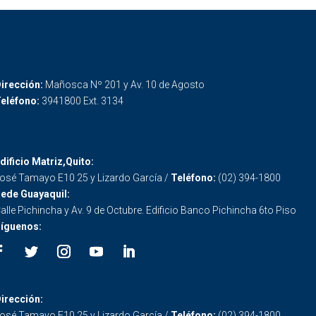
irección:
Mañosca Nº 201 y Av. 10 de Agosto
eléfono:
3941800 Ext. 3134
dificio Matriz,Quito:
osé Tamayo E10 25 y Lizardo García /
Teléfono:
(02) 394-1800
ede Guayaquil:
alle Pichincha y Av. 9 de Octubre. Edificio Banco Pichincha 6to Piso
íguenos:
irección:
osé Tamayo E10 25 y Lizardo García /
Teléfono:
(02) 394-1800