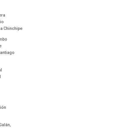
era
io
ra Chinchipe
ambo
e
Santiago
al
l
ción
Galán,