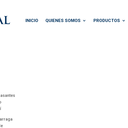
INICIO
QUIENES SOMOS
PRODUCTOS
Basantes
o
í
larraga
de