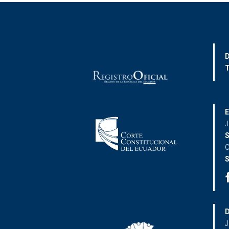
D
T
E
J
S
C
S
D
J