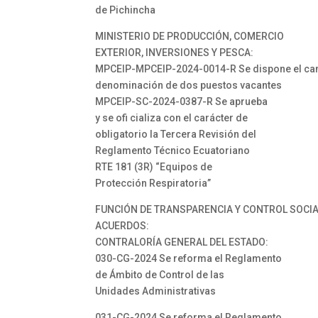
de Pichincha
MINISTERIO DE PRODUCCIÓN, COMERCIO
EXTERIOR, INVERSIONES Y PESCA:
MPCEIP-MPCEIP-2024-0014-R Se dispone el ca
denominación de dos puestos vacantes
MPCEIP-SC-2024-0387-R Se aprueba
y se ofi cializa con el carácter de
obligatorio la Tercera Revisión del
Reglamento Técnico Ecuatoriano
RTE 181 (3R) “Equipos de
Protección Respiratoria”
FUNCIÓN DE TRANSPARENCIA Y CONTROL SOCI
ACUERDOS:
CONTRALORÍA GENERAL DEL ESTADO:
030-CG-2024 Se reforma el Reglamento
de Ámbito de Control de las
Unidades Administrativas
031-CG-2024 Se reforma el Reglamento