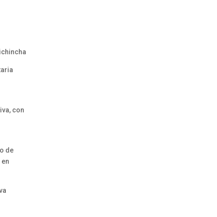
d
Pichincha
aria
va, con
o de
 en
va