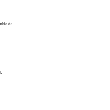
mbio de
AL