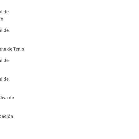
l de
go
l de
na de Tenis
l de
l de
tiva de
cación