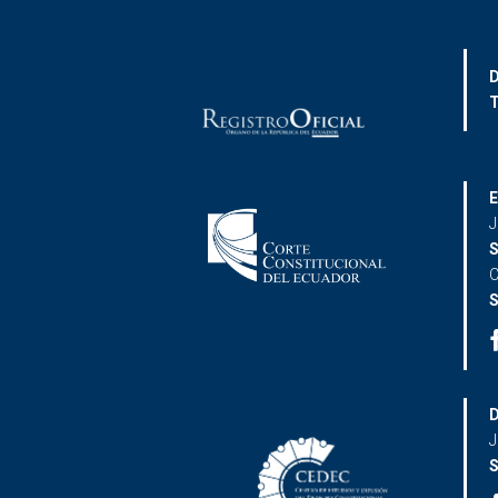
D
T
E
J
S
C
S
D
J
S