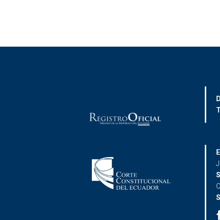
D
T
E
J
S
C
S