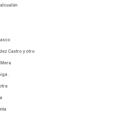
halcualán
Vasco
dez Castro y otro
e Mera
iga .
otra
va
anta