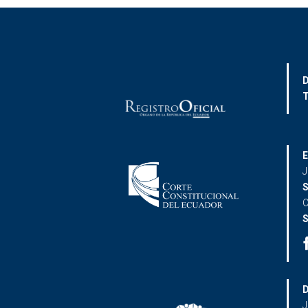
D
T
E
J
S
C
S
D
J