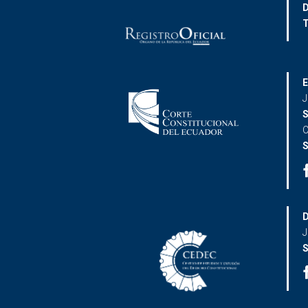
D
T
E
J
S
C
S
D
J
S