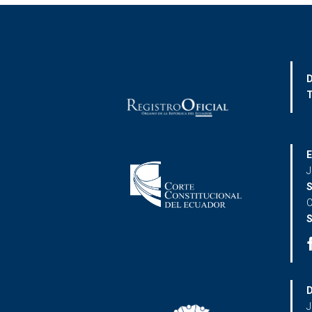
D
T
E
J
S
C
S
D
J