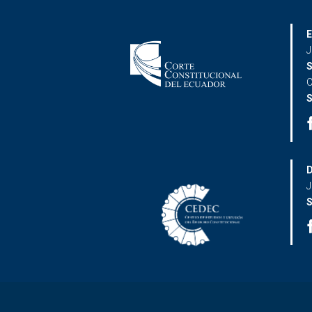
E
J
S
C
S
D
J
S