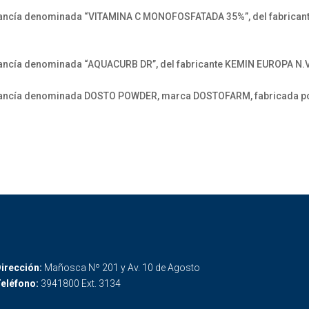
ncía denominada “VITAMINA C MONOFOSFATADA 35%”, del fabricante 
ncía denominada “AQUACURB DR”, del fabricante KEMIN EUROPA N.V.
rcancía denominada DOSTO POWDER, marca DOSTOFARM, fabricada 
irección:
Mañosca Nº 201 y Av. 10 de Agosto
eléfono:
3941800 Ext. 3134