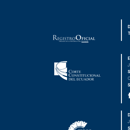
D
T
E
J
S
C
S
D
J
S