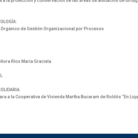
la protección y conservación de las áreas de anidación de tortug
ROLOGÍA:
 Orgánico de Gestión Organizacional por Procesos
señora Ríos María Graciela
AL
OLIDARIA:
a a la Cooperativa de Vivienda Martha Bucaram de Roldós “En Liqui