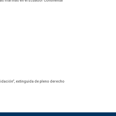
as marinas en el Ecuador Continental
dación”, extinguida de pleno derecho