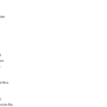
ter
l
cos
s
l Nro.
S:
ción No.