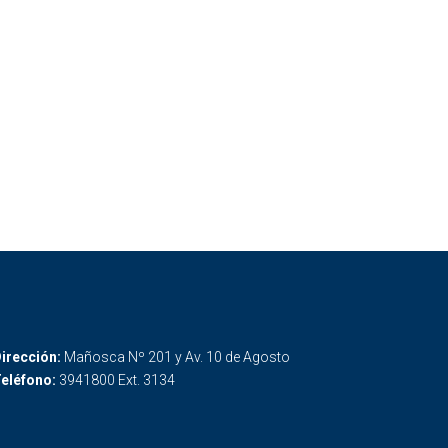
irección:
Mañosca Nº 201 y Av. 10 de Agosto
eléfono:
3941800 Ext. 3134