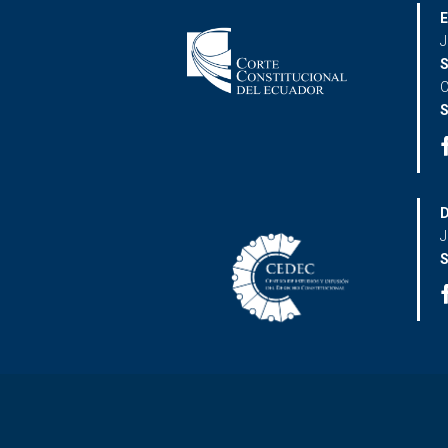
E
J
S
C
S
D
J
S