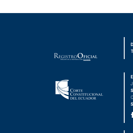
D
T
E
J
S
C
S