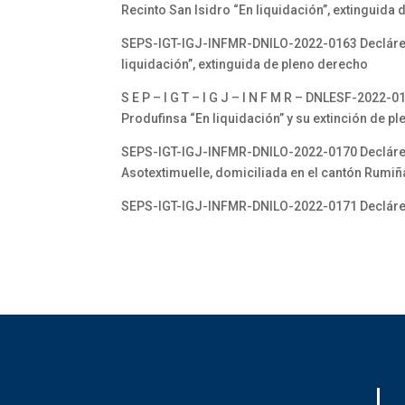
Recinto San Isidro “En liquidación”, extinguida
SEPS-IGT-IGJ-INFMR-DNILO-2022-0163 Decláres
liquidación”, extinguida de pleno derecho
S E P – I G T – I G J – I N F M R – DNLESF-2022-
Produfinsa “En liquidación” y su extinción de p
SEPS-IGT-IGJ-INFMR-DNILO-2022-0170 Declárese 
Asotextimuelle, domiciliada en el cantón Rumiñ
SEPS-IGT-IGJ-INFMR-DNILO-2022-0171 Declárese 