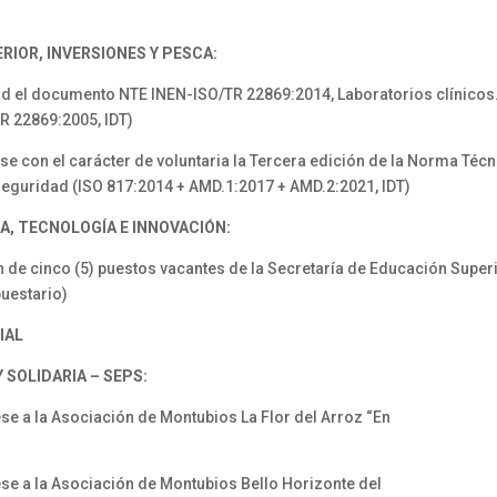
RIOR, INVERSIONES Y PESCA:
d el documento NTE INEN-ISO/TR 22869:2014, Laboratorios clínicos.
R 22869:2005, IDT)
 con el carácter de voluntaria la Tercera edición de la Norma Téc
 seguridad (ISO 817:2014 + AMD.1:2017 + AMD.2:2021, IDT)
A, TECNOLOGÍA E INNOVACIÓN:
 cinco (5) puestos vacantes de la Secretaría de Educación Superio
puestario)
IAL
SOLIDARIA – SEPS:
 a la Asociación de Montubios La Flor del Arroz “En
 a la Asociación de Montubios Bello Horizonte del