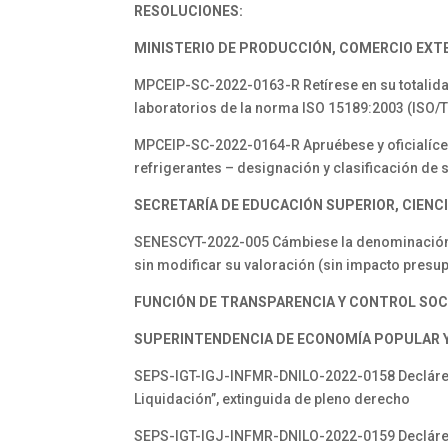
RESOLUCIONES:
MINISTERIO DE PRODUCCIÓN, COMERCIO EXTE
MPCEIP-SC-2022-0163-R Retírese en su totalida
laboratorios de la norma ISO 15189:2003 (ISO/T
MPCEIP-SC-2022-0164-R Apruébese y oficialícese
refrigerantes – designación y clasificación de
SECRETARÍA DE EDUCACIÓN SUPERIOR, CIENCI
SENESCYT-2022-005 Cámbiese la denominación de
sin modificar su valoración (sin impacto presu
FUNCIÓN DE TRANSPARENCIA Y CONTROL SOC
SUPERINTENDENCIA DE ECONOMÍA POPULAR Y 
SEPS-IGT-IGJ-INFMR-DNILO-2022-0158 Declárese
Liquidación”, extinguida de pleno derecho
SEPS-IGT-IGJ-INFMR-DNILO-2022-0159 Declárese