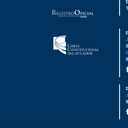
D
T
E
J
S
C
S
D
J
S