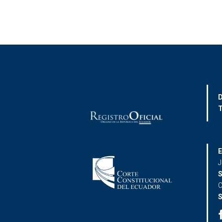
D
T
E
J
S
C
S