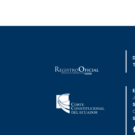
D
T
E
J
S
C
S