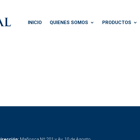
INICIO
QUIENES SOMOS
PRODUCTOS
irección:
Mañosca Nº 201 y Av. 10 de Agosto