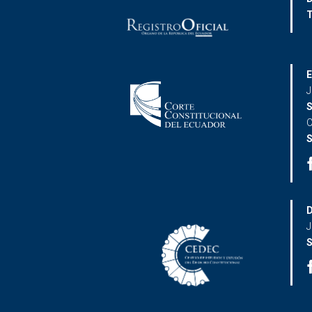
T
E
J
S
C
S
D
J
S