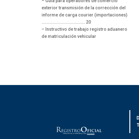
– Guía para operadores de comercio
exterior transmisión de la corrección del
informe de carga courier (importaciones)
…………………………………… 20
– Instructivo de trabajo registro aduanero
de matriculación vehicular
D
T