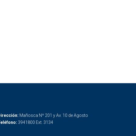
irección:
Mañosca Nº 201 y Av. 10 de Agosto
eléfono:
3941800 Ext. 3134