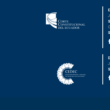
E
J
S
C
S
D
J
S