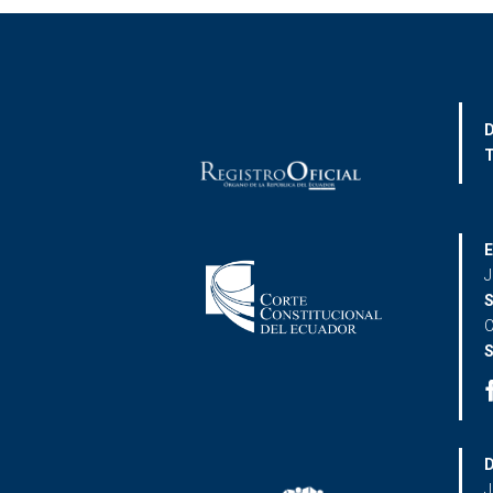
D
T
E
J
S
C
S
D
J