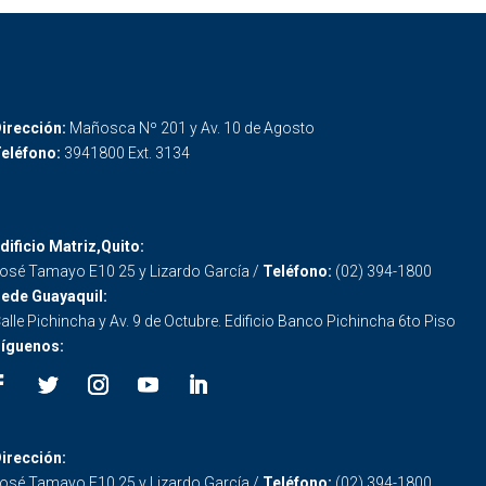
irección:
Mañosca Nº 201 y Av. 10 de Agosto
eléfono:
3941800 Ext. 3134
dificio Matriz,Quito:
osé Tamayo E10 25 y Lizardo García /
Teléfono:
(02) 394-1800
ede Guayaquil:
alle Pichincha y Av. 9 de Octubre. Edificio Banco Pichincha 6to Piso
íguenos:
irección:
osé Tamayo E10 25 y Lizardo García /
Teléfono:
(02) 394-1800