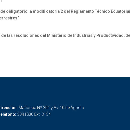
n”
r de obligatorio la modifi catoria 2 del Reglamento Técnico Ecuatori
errestres”
de las resoluciones del Ministerio de Industrias y Productividad, de
irección:
Mañosca Nº 201 y Av. 10 de Agosto
eléfono:
3941800 Ext. 3134