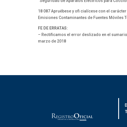
“Seguridad de Aparatos Eléctricos para Cocció
18 087 Apruébese y ofi cialícese con el carácte
Emisiones Contaminantes de Fuentes Móviles T
FE DE ERRATAS:
– Rectificamos el error deslizado en el sumario 
marzo de 2018
D
T