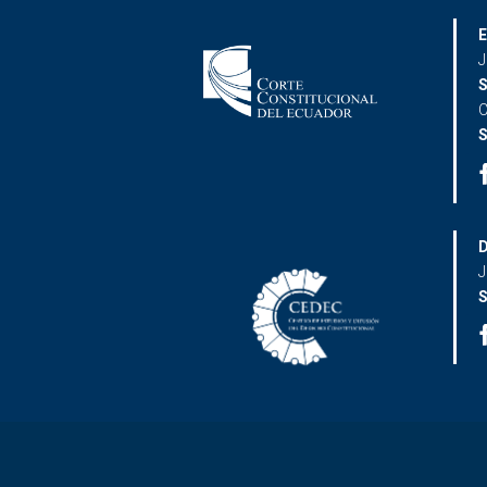
E
J
S
C
S
D
J
S