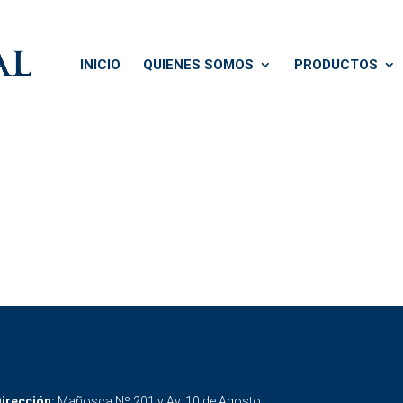
INICIO
QUIENES SOMOS
PRODUCTOS
irección:
Mañosca Nº 201 y Av. 10 de Agosto