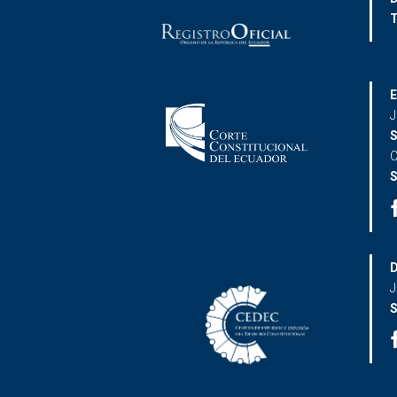
T
E
J
S
C
S
D
J
S