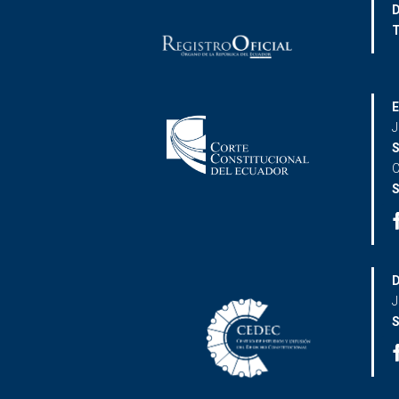
D
T
E
J
S
C
S
D
J
S