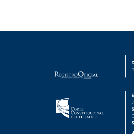
D
T
E
J
S
C
S