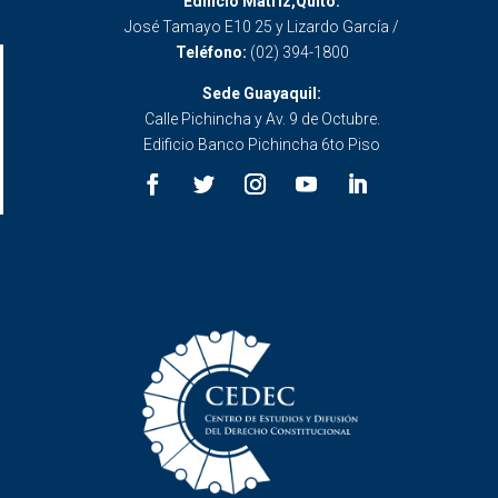
Edificio Matriz,Quito:
José Tamayo E10 25 y Lizardo García /
Teléfono:
(02) 394-1800
Sede Guayaquil:
Calle Pichincha y Av. 9 de Octubre.
Edificio Banco Pichincha 6to Piso