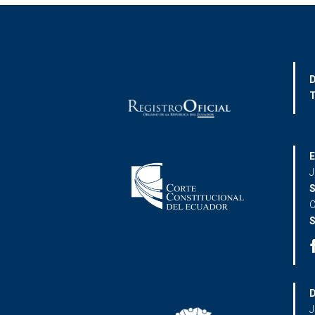
D
T
E
J
S
C
S
D
J