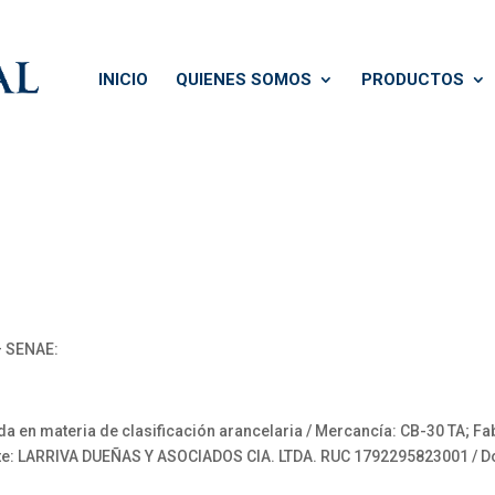
INICIO
QUIENES SOMOS
PRODUCTOS
 SENAE:
en materia de clasificación arancelaria / Mercancía: CB-30 TA; Fa
citante: LARRIVA DUEÑAS Y ASOCIADOS CIA. LTDA. RUC 1792295823001