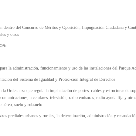
ión dentro del Concurso de Méritos y Oposición, Impugnación Ciudadana y Contr
ales y otros
OS:
ara la administración, funcionamiento y uso de las instalaciones del Parque A
tación del Sistema de Igualdad y Protec-ción Integral de Derechos
a la Ordenanza que regula la implantación de postes, cables y estructuras de sopo
, comunicaciones, a celulares, televisión, radio emisoras, radio ayuda fija y otras
o aéreo, suelo y subsuelo
stros prediales urbanos y rurales, la determinación, administración y recaudaci