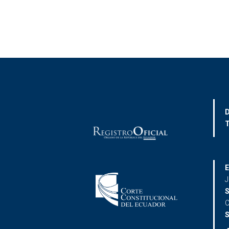
D
T
E
J
S
C
S